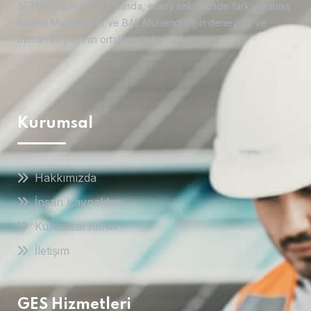
SETUP ENERJİ 2022 yılında, enerji sektöründe fark yaratmış
Adanış Mühendislik ve BAE Mühendisliğin deneyimli ve
uzman ekiplerinin ortaklığıyla kurulmuştur.
Kurumsal
Hakkımızda
İnsan Kaynakları
Kurumsal Kimlik
İletişim
GES Hizmetleri