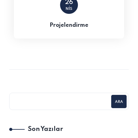
26
NIS
Projelendirme
ARA
Son Yazılar