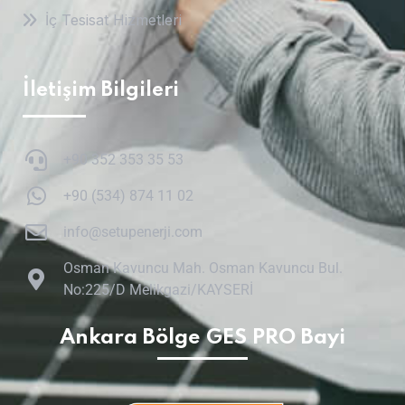
İç Tesisat Hizmetleri
İletişim Bilgileri
+90 352 353 35 53
+90 (534) 874 11 02
info@setupenerji.com
Osman Kavuncu Mah. Osman Kavuncu Bul.
No:225/D Melikgazi/KAYSERİ
Ankara Bölge GES PRO Bayi