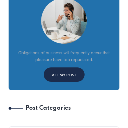
Obligations of business will frequently occur that
pleasure have too repudiated.
ALL MY POST
Post Categories