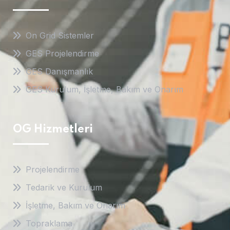
On Grid Sistemler
GES Projelendirme
GES Danışmanlık
GES Kurulum, İşletme, Bakım ve Onarım
OG Hizmetleri
Projelendirme
Tedarik ve Kurulum
İşletme, Bakım ve Onarım
Topraklama