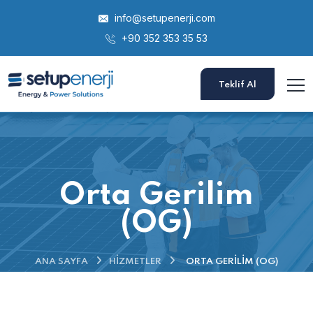
info@setupenerji.com
+90 352 353 35 53
Teklif Al
Orta Gerilim
(OG)
ANA SAYFA
HIZMETLER
ORTA GERILIM (OG)