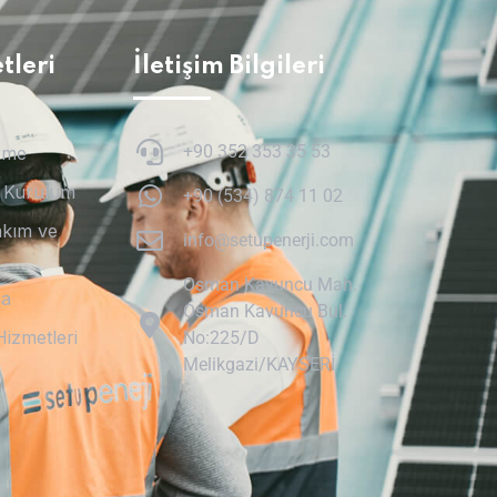
tleri
İletişim Bilgileri
+90 352 353 35 53
rme
e Kurulum
+90 (534) 874 11 02
akım ve
info@setupenerji.com
Osman Kavuncu Mah.
ma
Osman Kavuncu Bul.
Hizmetleri
No:225/D
Melikgazi/KAYSERİ