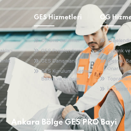
GES Hizmetleri
OG Hizme
a
On Grid Sistemler
Projelendi
akları
GES Projelendirme
Tedarik v
imlik
GES Danışmanlık
İşletme, B
Onarım
GES Kurulum, İşletme,
Bakım ve Onarım
Toprakla
İç Tesisat 
Ankara Bölge GES PRO Bayi