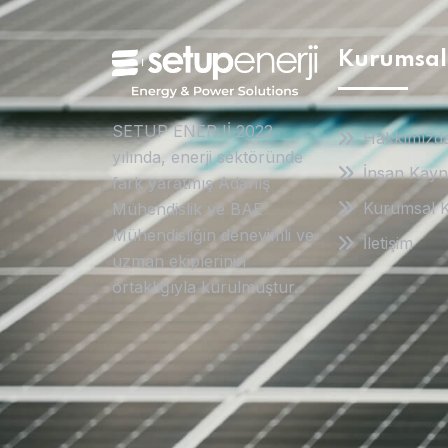
Kurumsal
SETUP ENERJİ 2022
Hakkımızd
yılında, enerji sektöründe
İnsan Kayn
fark yaratmış Adanış
Kurumsal K
Mühendislik ve BAE
Mühendisliğin deneyimli ve
İletişim
uzman ekiplerinin
ortaklığıyla kurulmuştur.