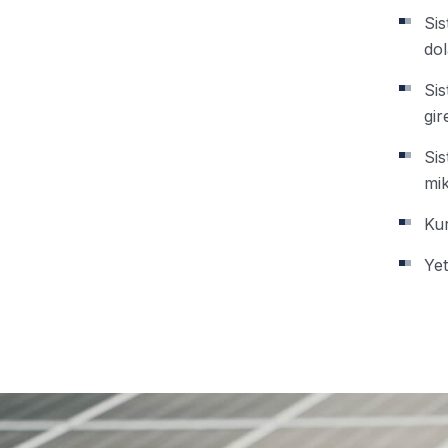
Sis
dol
Sis
gir
Sis
mik
Kur
Yet