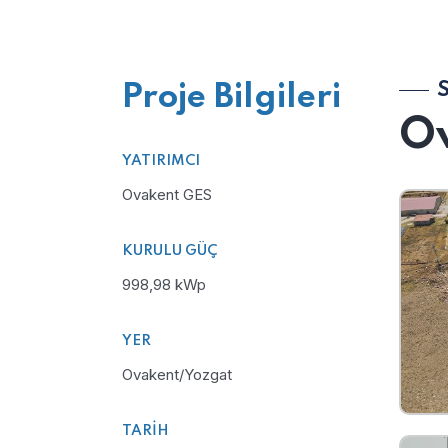
Proje Bilgileri
S
O
YATIRIMCI
Ovakent GES
KURULU GÜÇ
998,98 kWp
YER
Ovakent/Yozgat
TARIH