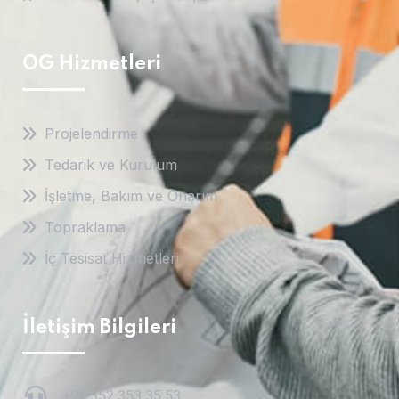
OG Hizmetleri
Projelendirme
Tedarik ve Kurulum
İşletme, Bakım ve Onarım
Topraklama
İç Tesisat Hizmetleri
İletişim Bilgileri
+90 352 353 35 53