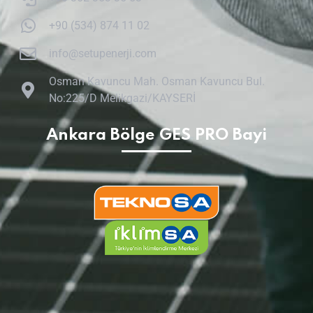
+90 (534) 874 11 02
info@setupenerji.com
Osman Kavuncu Mah. Osman Kavuncu Bul.
No:225/D Melikgazi/KAYSERİ
Ankara Bölge GES PRO Bayi