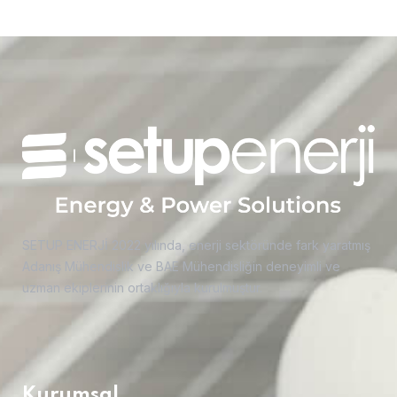
SETUP ENERJİ 2022 yılında, enerji sektöründe fark yaratmış
Adanış Mühendislik ve BAE Mühendisliğin deneyimli ve
uzman ekiplerinin ortaklığıyla kurulmuştur.
Kurumsal