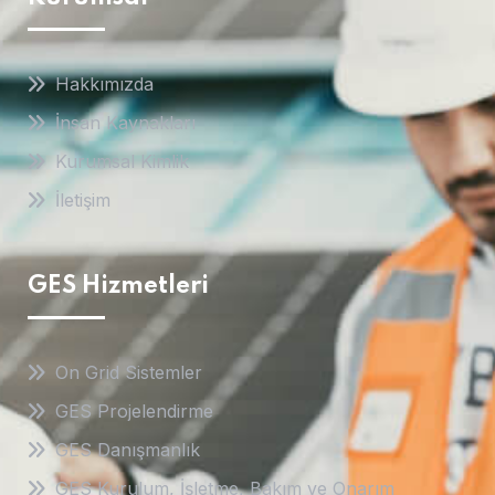
Hakkımızda
İnsan Kaynakları
Kurumsal Kimlik
İletişim
GES Hizmetleri
On Grid Sistemler
GES Projelendirme
GES Danışmanlık
GES Kurulum, İşletme, Bakım ve Onarım