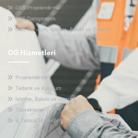
GES Projelendirme
GES Danışmanlık
GES Kurulum, İşletme, Bakım ve Onarım
OG Hizmetleri
Projelendirme
Tedarik ve Kurulum
İşletme, Bakım ve Onarım
Topraklama
İç Tesisat Hizmetleri