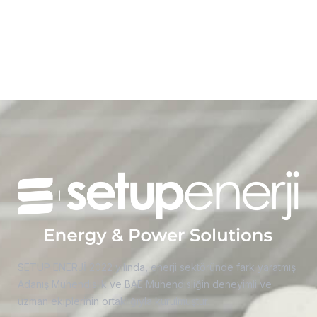
SETUP ENERJİ 2022 yılında, enerji sektöründe fark yaratmış
Adanış Mühendislik ve BAE Mühendisliğin deneyimli ve
uzman ekiplerinin ortaklığıyla kurulmuştur.