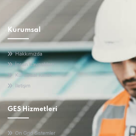
Kurumsal
Hakkımızda
İnsan Kaynakları
Kurumsal Kimlik
İletişim
GES Hizmetleri
On Grid Sistemler