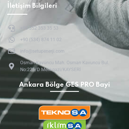
İletişim Bilgileri
+90 352 353 35 53
+90 (534) 874 11 02
info@setupenerji.com
Osman Kavuncu Mah. Osman Kavuncu Bul.
No:225/D Melikgazi/KAYSERİ
Ankara Bölge GES PRO Bayi